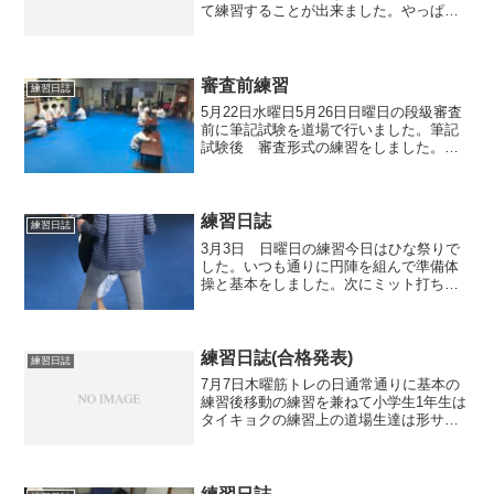
て練習することが出来ました。やっぱり
審査、大会、行事等は練習生のモチベー
ションがアップしますね。気息基本動作
の引手から突きをする時に脇が開いてし
まう場合や、突き手が...
審査前練習
練習日誌
5月22日水曜日5月26日日曜日の段級審査
前に筆記試験を道場で行いました。筆記
試験後 審査形式の練習をしました。移
動練習四股立ちの練習になりますが初心
者は両手の支えが要るみたいです。猫足
立ちになります。蹴りの移動5/26日の審
査頑張って合格...
練習日誌
練習日誌
3月3日 日曜日の練習今日はひな祭りで
した。いつも通りに円陣を組んで準備体
操と基本をしました。次にミット打ちの
練習です。ミット打ちを写真に撮ってい
ましたが窓から差し込む午前中の陽光に
より光っている子がいました。ひな祭り
なので道場に1名の女の...
練習日誌(合格発表)
練習日誌
7月7日木曜筋トレの日通常通りに基本の
練習後移動の練習を兼ねて小学生1年生は
タイキョクの練習上の道場生達は形サン
チン、ゲキサイⅠ、Ⅱの練習サイファ練
習後に連盟から送られてきた黄色封筒の
封を切りました。３人受験しましたので
皆で「あーあー」とい...