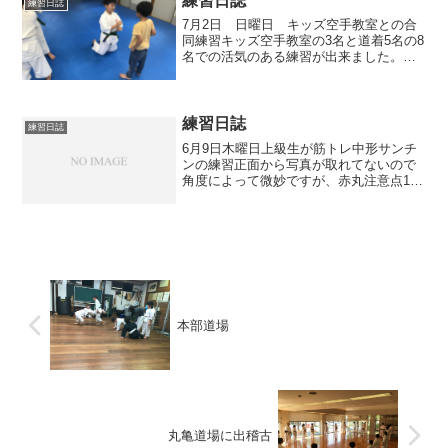
練習日誌
練習日誌
7月2日 日曜日 キッズ空手教室との合
同練習キッズ空手教室の3名と道着5名の8
名での活気のある練習が出来ました。そ
の場の基本練習は円になって練習します
がキッズ空手教室では横並びなので最初
戸惑っていました。突きの練習を相手の
中段と上段の位置を...
練習日誌
練習日誌
6月9日木曜日上級生が筋トレ中形サンチ
ンの練習正面から写真が取れてないので
角度によって微妙ですが、赤丸注意点1年
の体験者が入門してくれました。ありが
とうございます。赤👉の違いをチェック
してください。入門者と経験者最初の構
えはよく似ていますが...
本部道場
丸亀道場に出稽古