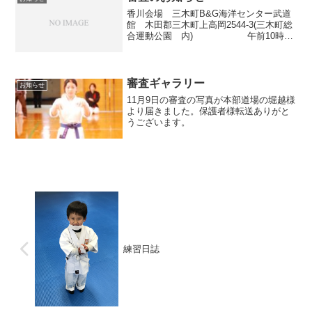
香川会場 三木町B&G海洋センター武道
館 木田郡三木町上高岡2544-3(三木町総
合運動公園 内) 午前10時よ
り 徳島会場 北島町武道館 徳島県板
野郡北島町江尻字柳池4-1 TEL.088-698-
6277 午前10時よ...
審査ギャラリー
お知らせ
11月9日の審査の写真が本部道場の堀越様
より届きました。保護者様転送ありがと
うございます。
練習日誌