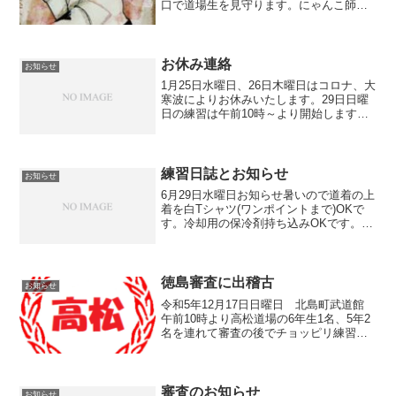
口で道場生を見守ります。にゃんこ師範
は剛柔流なので多分猫足立ち手刀構えが
かわいい肉球構えになっています。爪は
しっかり戦闘体制になって当たると痛い
ぞ❗️はちまきを締めて気...
お休み連絡
お知らせ
1月25日水曜日、26日木曜日はコロナ、大
寒波によりお休みいたします。29日日曜
日の練習は午前10時～より開始します。
体調管理に気を付けて寒波を乗り切りま
しょう。
練習日誌とお知らせ
お知らせ
6月29日水曜日お知らせ暑いので道着の上
着を白Tシャツ(ワンポイントまで)OKで
す。冷却用の保冷剤持ち込みOKです。気
息と気合の入れるタイミグについて道場
生に説明しました。理解した道場生は気
合の出し方のタイミングが良くなりまし
た。円陣になっ...
徳島審査に出稽古
お知らせ
令和5年12月17日日曜日 北島町武道館
午前10時より高松道場の6年生1名、5年2
名を連れて審査の後でチョッピリ練習？
の予定最近の日曜日練習円陣になっての
基本練習ミット打ち日曜日の練習はキッ
ズ空手教室と合同練習やってます。
審査のお知らせ
お知らせ